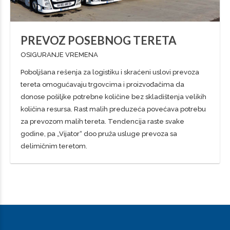
PREVOZ POSEBNOG TERETA
OSIGURANJE VREMENA
Poboljšana rešenja za logistiku i skraćeni uslovi prevoza
tereta omogućavaju trgovcima i proizvođačima da
donose pošiljke potrebne količine bez skladištenja velikih
količina resursa. Rast malih preduzeća povećava potrebu
za prevozom malih tereta. Tendencija raste svake
godine, pa „Vijator“ doo pruža usluge prevoza sa
delimičnim teretom.