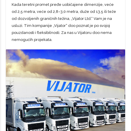
Kada teretni promet pređe uobičajene dimenzije, veće
od 2,5 metra, veće od 2,8–3,0 metra, duže od 13,5 ili teže
od dozvoljenih graničnih težina, „Vijator Ltd.“ Vam je na
usluzi. Tim kompanije „Vijator“ doo poznat je po svojoj
pouzdanosti i fleksibilnosti. Za nas u Vijatoru doo nema
nemogućih projekata.