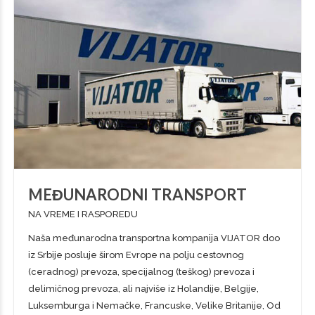
MEĐUNARODNI TRANSPORT
NA VREME I RASPOREDU
Naša međunarodna transportna kompanija VIJATOR doo
iz Srbije posluje širom Evrope na polju cestovnog
(ceradnog) prevoza, specijalnog (teškog) prevoza i
delimičnog prevoza, ali najviše iz Holandije, Belgije,
Luksemburga i Nemačke, Francuske, Velike Britanije, Od